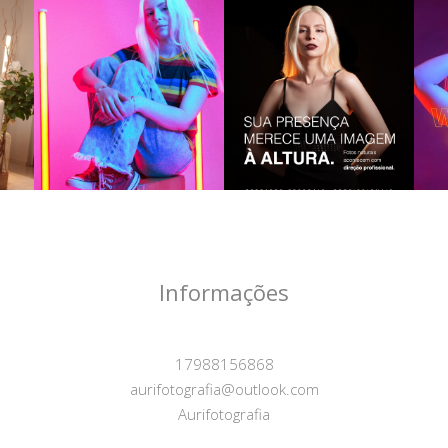
Informações
17988156868
aurifotografia@outlook.com
Aurifotografia