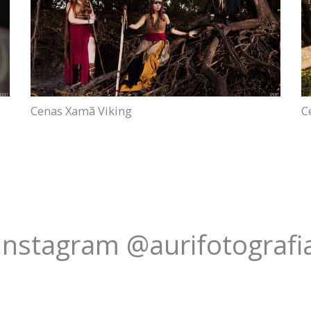
Cenas Xamã Viking
C
Instagram @aurifotografi