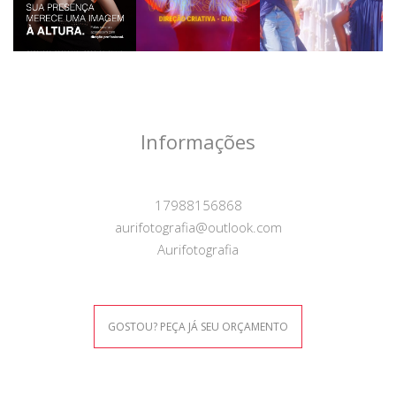
Informações
17988156868
aurifotografia@outlook.com
Aurifotografia
GOSTOU? PEÇA JÁ SEU ORÇAMENTO