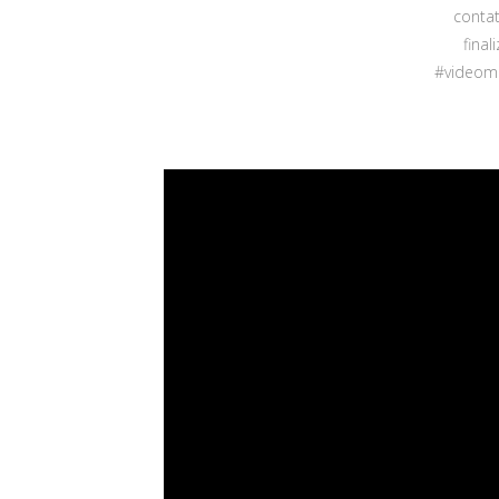
contat
final
#videoma