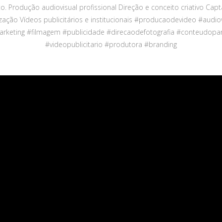
o. Produção audiovisual profissional Direção e conceito criativo Cap
ização Vídeos publicitários e institucionais
#producaodevideo
#audiov
rketing
#filmagem
#publicidade
#direcaodefotografia
#conteudopa
#videopublicitario
#produtora
#branding