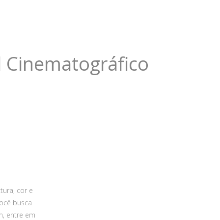
l Cinematográfico
tura, cor e
você busca
m, entre em